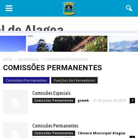
Câmara
Municipal
de
Inicio
Vereadores
Comissões Permanentes
Alagoa
COMISSÕES PERMANENTES
Comissões Permanentes
Funções dos Vereadores
Comissões Especiais
gsweb
-
21 de junho de 2019
Comissões Permanentes
0
Comissões Permanentes
Câmara Municipal Alagoa
-
Comissões Permanentes