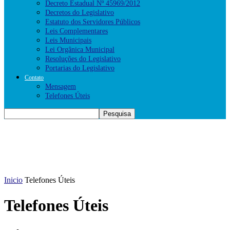
Decreto Estadual Nº 45969/2012
Decretos do Legislativo
Estatuto dos Servidores Públicos
Leis Complementares
Leis Municipais
Lei Orgânica Municipal
Resoluções do Legislativo
Portarias do Legislativo
Contato
Mensagem
Telefones Úteis
Inicio
Telefones Úteis
Telefones Úteis