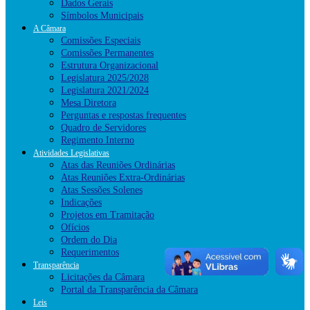
Dados Gerais
Símbolos Municipais
A Câmara
Comissões Especiais
Comissões Permanentes
Estrutura Organizacional
Legislatura 2025/2028
Legislatura 2021/2024
Mesa Diretora
Perguntas e respostas frequentes
Quadro de Servidores
Regimento Interno
Atividades Legislativas
Atas das Reuniões Ordinárias
Atas Reuniões Extra-Ordinárias
Atas Sessões Solenes
Indicações
Projetos em Tramitação
Ofícios
Ordem do Dia
Requerimentos
Transparência
Licitações da Câmara
Portal da Transparência da Câmara
Leis