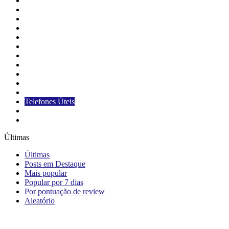
A Câmara
Atividades Legislativas
Carta de Serviços
Cidade
E-SIC
Galeria de Fotos
Legislação
Mídia
Noticia em destaque
Notícias
Sem categoria
Telefones Úteis
Transparência
Vereadores
Últimas
Últimas
Posts em Destaque
Mais popular
Popular por 7 dias
Por pontuação de review
Aleatório