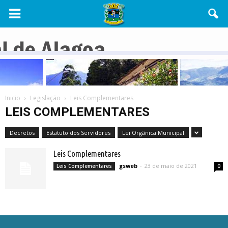
Câmara
Municipal
de
Inicio
Legislação
Leis Complementares
Alagoa
LEIS COMPLEMENTARES
Decretos
Estatuto dos Servidores
Lei Orgânica Municipal
Leis Complementares
gsweb
-
23 de maio de 2021
Leis Complementares
0