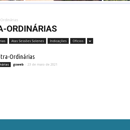
-Ordinárias
A-ORDINÁRIAS
rias
Atas Sessões Solenes
Indicações
Ofícios
xtra-Ordinárias
gsweb
-
23 de maio de 2021
nárias