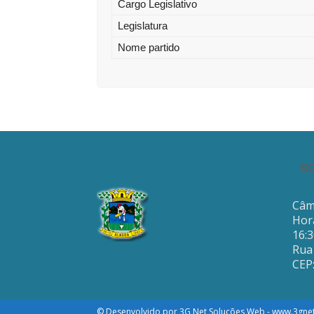
Cargo Legislativo
Legislatura
Nome partido
S
Câm
Hor
16:
Rua 
CEP
© Desenvolvido por 3G Net Soluções Web - www.3gne